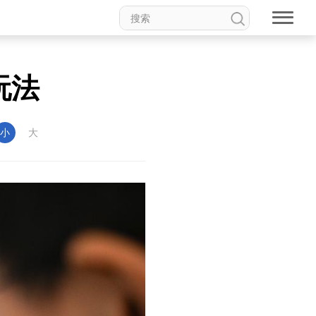
玩法
小
大