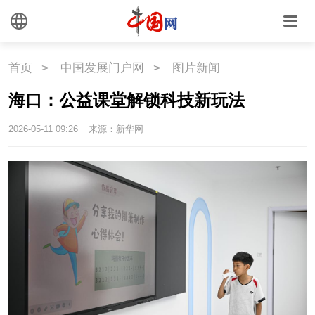
文化
首页
>
中国发展门户网
>
图片新闻
文化
文创
艺术
海口：公益课堂解锁科技新玩法
时尚
旅游
铁路
2026-05-11 09:26
来源：新华网
悦读
民藏
中医
中国瓷
国情
国情
助残
一带一路
海洋
草原
湾区