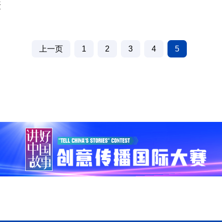
摄
上一页
1
2
3
4
5