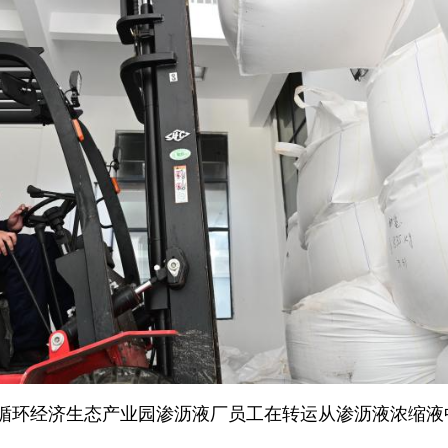
岭循环经济生态产业园渗沥液厂员工在转运从渗沥液浓缩液