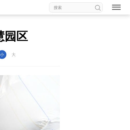
慧园区
小
大