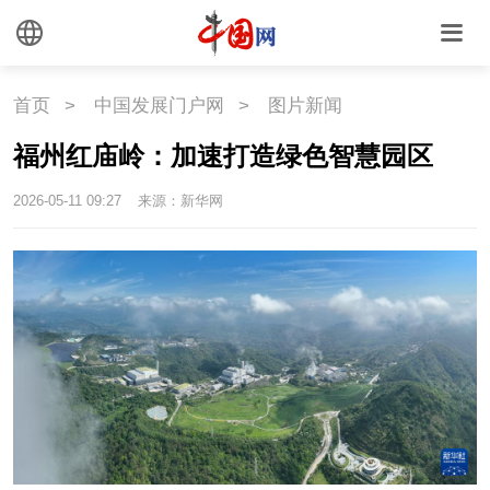
外媒观察
中国关键词
文化
首页
>
中国发展门户网
>
图片新闻
福州红庙岭：加速打造绿色智慧园区
文化
文创
艺术
2026-05-11 09:27
来源：新华网
时尚
旅游
铁路
悦读
民藏
中医
中国瓷
国情
国情
助残
一带一路