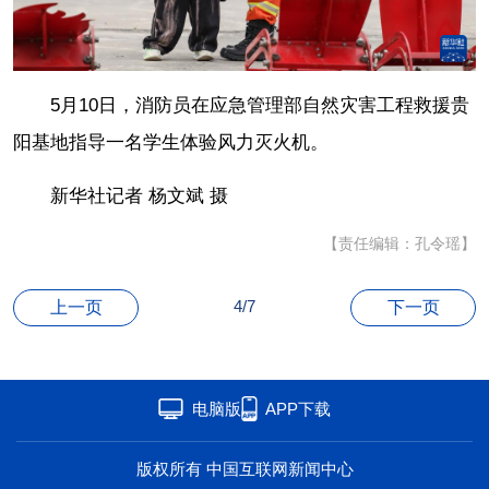
联盟
心理
老年
5月10日，消防员在应急管理部自然灾害工程救援贵
阳基地指导一名学生体验风力灭火机。
新华社记者 杨文斌 摄
【责任编辑：孔令瑶】
4/7
上一页
下一页
电脑版
APP下载
版权所有 中国互联网新闻中心