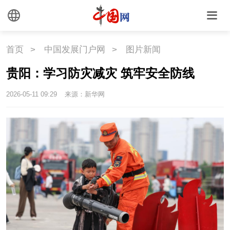
文化
首页
>
中国发展门户网
>
图片新闻
文化
文创
艺术
贵阳：学习防灾减灾 筑牢安全防线
时尚
旅游
铁路
2026-05-11 09:29
来源：新华网
悦读
民藏
中医
中国瓷
国情
国情
助残
一带一路
海洋
草原
湾区