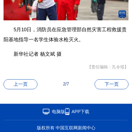
联盟
心理
老年
5月10日，消防员在应急管理部自然灾害工程救援贵
阳基地指导一名学生体验水枪灭火。
新华社记者 杨文斌 摄
【责任编辑：孔令瑶】
2/7
上一页
下一页
电脑版
APP下载
版权所有 中国互联网新闻中心