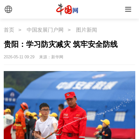
文化
首页
>
中国发展门户网
>
图片新闻
文化
文创
艺术
贵阳：学习防灾减灾 筑牢安全防线
时尚
旅游
铁路
2026-05-11 09:29
来源：新华网
悦读
民藏
中医
中国瓷
国情
国情
助残
一带一路
海洋
草原
湾区