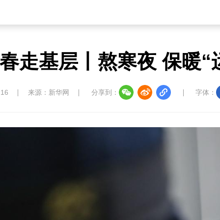
春走基层丨熬寒夜 保暖“
:16
来源：新华网
分享到：
字体：