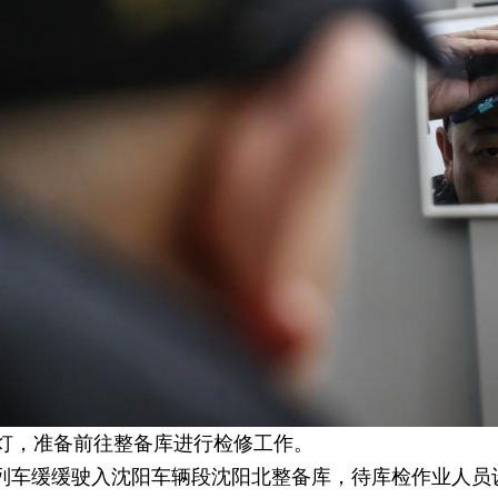
头灯，准备前往整备库进行检修工作。
列车缓缓驶入沈阳车辆段沈阳北整备库，待库检作业人员