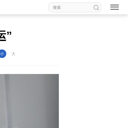
运”
小
大