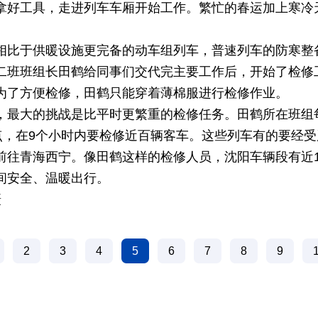
拿好工具，走进列车车厢开始工作。繁忙的春运加上寒冷
相比于供暖设施更完备的动车组列车，普速列车的防寒整
二班班组长田鹤给同事们交代完主要工作后，开始了检修
为了方便检修，田鹤只能穿着薄棉服进行检修作业。
，最大的挑战是比平时更繁重的检修任务。田鹤所在班组
5点，在9个小时内要检修近百辆客车。这些列车有的要经
前往青海西宁。像田鹤这样的检修人员，沈阳车辆段有近1
间安全、温暖出行。
摄
2
3
4
5
6
7
8
9