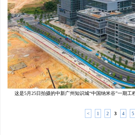
这是5月25日拍摄的中新广州知识城“中国纳米谷”一期
<
1
2
3
4
5