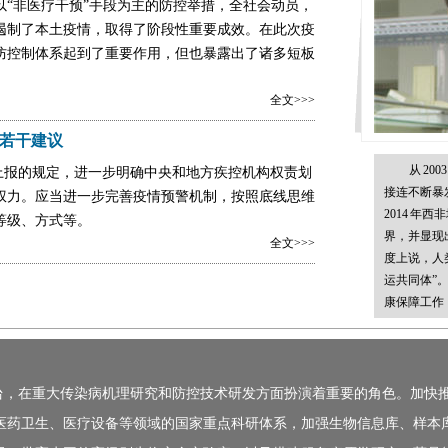
“非医疗干预”手段为主的防控举措，全社会动员，
遏制了本土疫情，取得了阶段性重要成效。在此次疫
防控制体系起到了重要作用，但也暴露出了诸多短板
全文>>>
若干建议
从 20
上报的规定，进一步明确中央和地方疾控机构权责划
接连不断暴
权力。应当进一步完善疫情预警机制，按照底线思维
2014 年
等级、方式等。
界，并显现
全文>>>
度上说，人
运共同体”
康保障工作
台，在重大传染病机理研究和防控技术研发方面扮演着重要的角色。加快
医药卫生、医疗设备等领域的国家重点科研体系，加强生物信息库、样本