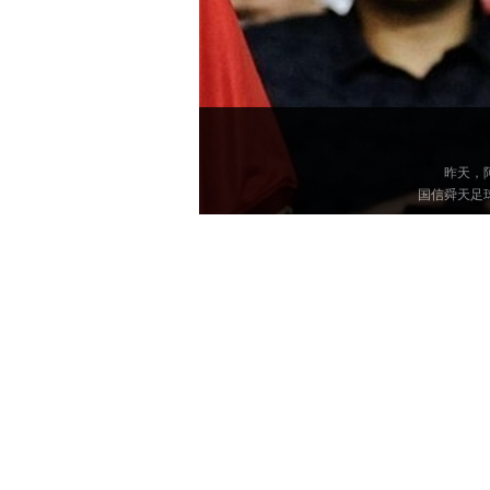
昨天，
国信舜天足