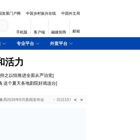
国发展门户网
中国乡村振兴在线
中国外文局
邮箱
手机版
客户端
融媒矩阵
站
专业平台
外宣平台
和活力
｜持之以恒推进全面从严治党
]
场 这个夏天各地剧院好戏连台
]
<
>
国气象局2026年8月新闻发布会
31日15:00 国新办就加快推动“十五五”时期退