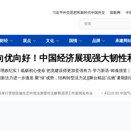
习近平外交思想和新时代中国外交
国新网
中
财经
观点
文化
国情
品牌
承建网
向优向好！中国经济展现强大韧性
理政纪实丨砥砺初心使命 把党建设得更加坚强有力
学习新语·铸魂强党
创新活力进一步激发
聚“绿”成势，结构转型活力足
][
舞台精品“点燃”暑期剧
 最高法举行贯彻实施生态环境法典暨司法解释清理工作新闻发布会
4日10:30 中