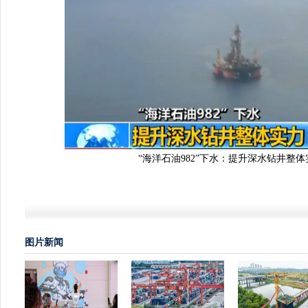
“海洋石油982”下水：提升深水钻井整体