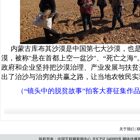
内蒙古库布其沙漠是中国第七大沙漠，也
漠，被称"悬在首都上空一盆沙"、“死亡之海”
政府和企业坚持把沙漠治理、产业发展与扶贫
出了治沙与治穷的共赢之路，让当地农牧民实
（“镜头中的脱贫故事”拍客大赛征集作
关于我们
|
版权所有：中国互联网新闻中心 京ICP证 040089号 网络传播视听节目许