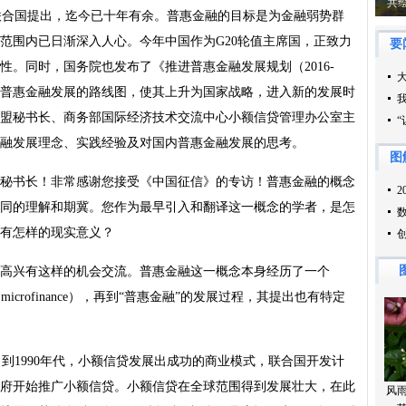
联合国提出，迄今已十年有余。普惠金融的目标是为金融弱势群
范围内已日渐深入人心。今年中国作为G20轮值主席国，正致力
。同时，国务院也发布了《推进普惠金融发展规划（2016-
画出普惠金融发展的路线图，使其上升为国家战略，进入新的发展时
盟秘书长、商务部国际经济技术交流中心小额信贷管理办公室主
融发展理念、实践经验及对国内普惠金融发展的思考。
白秘书长！非常感谢您接受《中国征信》的专访！普惠金融的概念
同的理解和期冀。您作为最早引入和翻译这一概念的学者，是怎
有怎样的现实意义？
很高兴有这样的机会交流。普惠金融这一概念本身经历了一个
融”（microfinance），再到“普惠金融”的发展过程，其提出也有特定
，到1990年代，小额信贷发展出成功的商业模式，联合国开发计
府开始推广小额信贷。小额信贷在全球范围得到发展壮大，在此