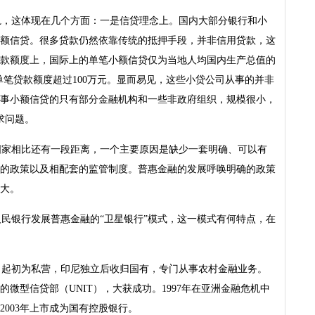
轨，这体现在几个方面：一是信贷理念上。国内大部分银行和小
额信贷。很多贷款仍然依靠传统的抵押手段，并非信用贷款，这
款额度上，国际上的单笔小额信贷仅为当地人均国内生产总值的
单笔贷款额度超过100万元。显而易见，这些小贷公司从事的并非
事小额信贷的只有部分金融机构和一些非政府组织，规模很小，
求问题。
国家相比还有一段距离，一个主要原因是缺少一套明确、可以有
的政策以及相配套的监管制度。普惠金融的发展呼唤明确的政策
大。
民银行发展普惠金融的“卫星银行”模式，这一模式有何特点，在
，起初为私营，印尼独立后收归国有，专门从事农村金融业务。
的微型信贷部（UNIT），大获成功。1997年在亚洲金融危机中
003年上市成为国有控股银行。