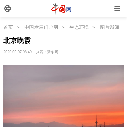
文化
文化
文创
艺术
首页
>
中国发展门户网
>
生态环境
>
图片新闻
时尚
旅游
铁路
北京晚霞
悦读
民藏
中医
2026-05-07 08:49
来源：新华网
中国瓷
国情
国情
助残
一带一路
海洋
草原
湾区