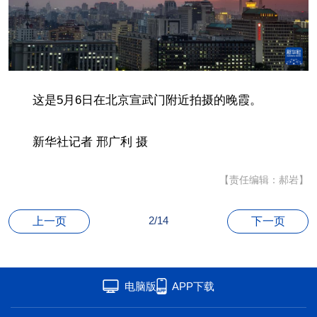
联盟
心理
老年
这是5月6日在北京宣武门附近拍摄的晚霞。
新华社记者 邢广利 摄
【责任编辑：郝岩】
2/14
上一页
下一页
电脑版
APP下载