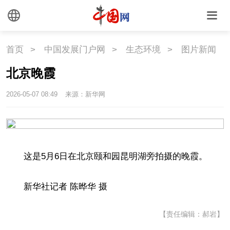
外媒观察
中国关键词
文化
首页
>
中国发展门户网
>
生态环境
>
图片新闻
北京晚霞
文化
文创
艺术
2026-05-07 08:49
来源：新华网
时尚
旅游
铁路
悦读
民藏
中医
中国瓷
这是5月6日在北京颐和园昆明湖旁拍摄的晚霞。
新华社记者 陈晔华 摄
国情
【责任编辑：郝岩】
国情
助残
一带一路