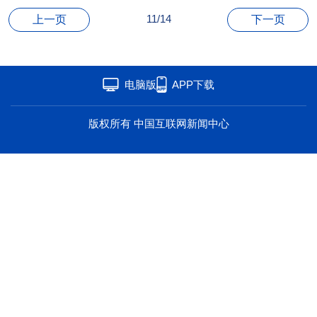
海洋
草原
湾区
11/14
上一页
下一页
联盟
心理
老年
电脑版
APP下载
版权所有 中国互联网新闻中心