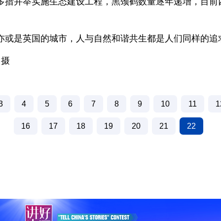
多措并举实施生态建设工程，黑颈鹤数量逐年递增，目前
亦或是英国的城市，人与自然和谐共生都是人们同样的追
 摄
3
4
5
6
7
8
9
10
11
1
16
17
18
19
20
21
22