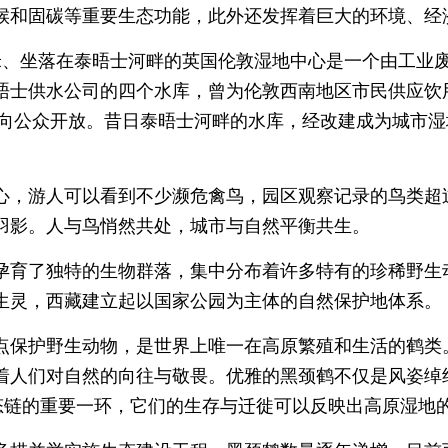
候和固碳等重要生态功能，此外还发挥着巨大的环境、经
米、坐落在泰晤士河畔的英国伦敦湿地中心是一个由工业
晤士供水公司的四个水库，曾为伦敦西南地区市民供应饮用
成向公众开放。昔日泰晤士河畔的水库，经改建成为城市湿
心，游人可以看到不少濒危禽鸟，园区观察记录的鸟类超过
羽影。人与鸟悄然共处，城市与自然平衡共生。
孕育了独特的生物群落，集中分布着许多特有的珍稀野生
生灵，西藏建立起以国家公园为主体的自然保护地体系。
点保护野生动物，是世界上唯一在高原繁殖和生活的鹤类
着人们对自然的向往与敬畏。优雅的黑颈鹤不仅是风姿绰约
生态链的重要一环，它们的生存与迁徙可以反映出高原湿地