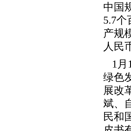
中国规
5.
产规
人民
1
绿色
展改
斌、
民和
皮书