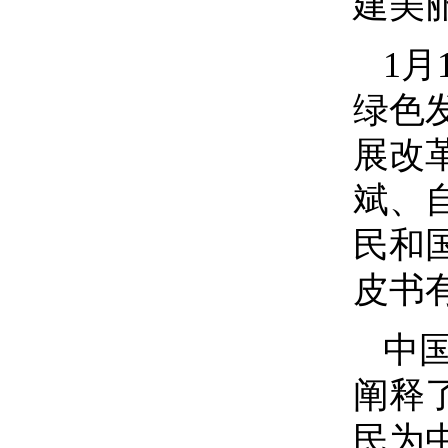
建美
1
绿色
展改
斌、
民和
皮书
中
阐释
民为