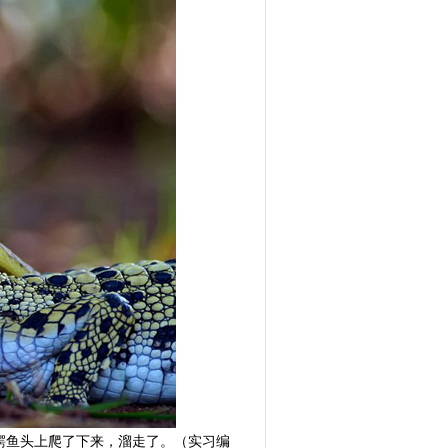
鳄鱼头上爬了下来，溜走了。（实习编