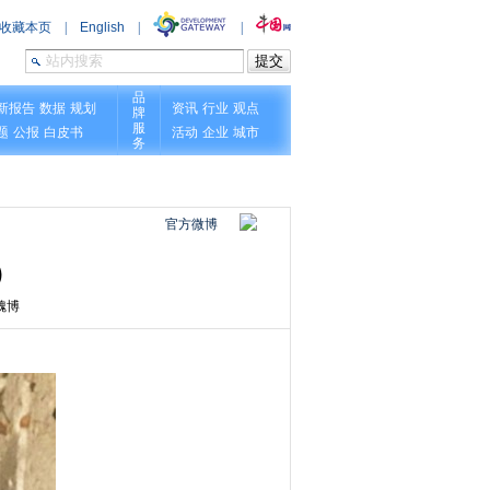
官方微博
）
魏博