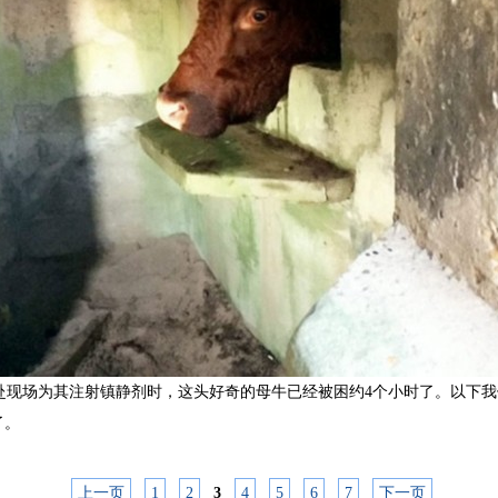
赴现场为其注射镇静剂时，这头好奇的母牛已经被困约4个小时了。以下
了。
上一页
1
2
3
4
5
6
7
下一页