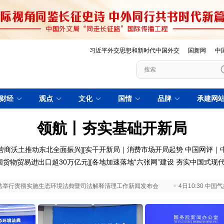
习近平外交思想和新时代中国外交
国新网
中
财经
观点
文化
国情
品牌
承建网
领航丨夯实基础开新局
营商沃土推动东北全面振兴
][
实干开新局｜消费市场开局起势
中国网评｜
国货物贸易进出口超30万亿元
][
各地加速落地“六张网”建设 夯实中国式现
 最高法举行贯彻实施生态环境法典暨司法解释清理工作新闻发布会
4日10:30 中