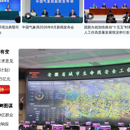
环境法典暨司
中国气象局2026年8月新闻发布会
国新办就加快推动“十五五”时
会
人工作高质量发展情况举行发
名有变
征求意见
动计划》
万亿元
衅图谋
8亿群众
级响应