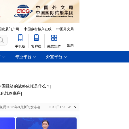
国发展门户网
中国乡村振兴在线
中国外文局
邮箱
手机版
客户端
融媒矩阵
站
专业平台
外宣平台
中国经济的战略依托是什么？
]
代化战略底座
]
<
>
国气象局2026年8月新闻发布会
31日15:00 国新办就加快推动“十五五”时期退