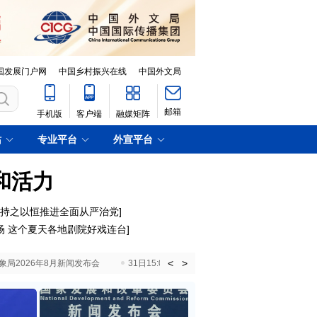
国发展门户网
中国乡村振兴在线
中国外文局
邮箱
手机版
客户端
融媒矩阵
站
专业平台
外宣平台
和活力
｜持之以恒推进全面从严治党
]
场 这个夏天各地剧院好戏连台
]
<
>
国气象局2026年8月新闻发布会
31日15:00 国新办就加快推动“十五五”时期退