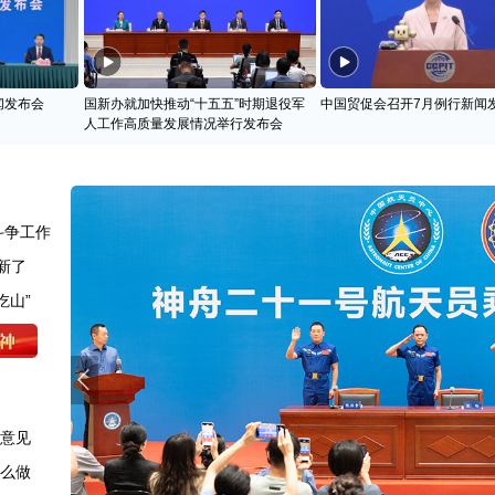
闻发布会
国新办就加快推动“十五五”时期退役军
中国贸促会召开7月例行新闻
人工作高质量发展情况举行发布会
斗争工作
新了
吃山”
求意见
怎么做