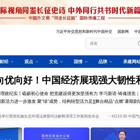
习近平外交思想和新时代中国外交
国新网
中
财经
观点
文化
国情
品牌
承建网
向优向好！中国经济展现强大韧性
理政纪实丨砥砺初心使命 把党建设得更加坚强有力
学习新语·铸魂强党
创新活力进一步激发
聚“绿”成势，结构转型活力足
][
舞台精品“点燃”暑期剧
 最高法举行贯彻实施生态环境法典暨司法解释清理工作新闻发布会
4日10:30 中