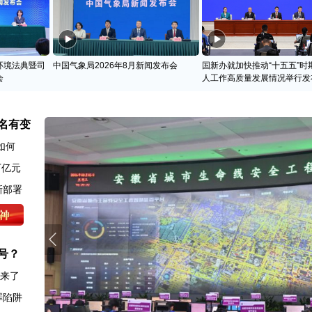
环境法典暨司
中国气象局2026年8月新闻发布会
国新办就加快推动“十五五”时
会
人工作高质量发展情况举行发
名有变
如何
万亿元
新部署
号？
图来了
罪陷阱