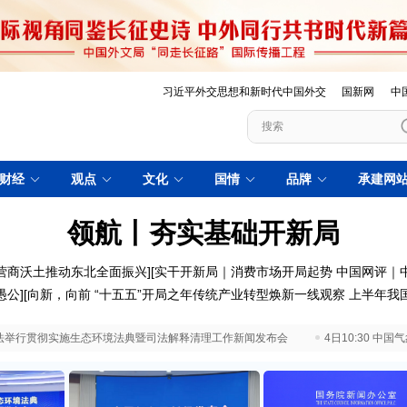
习近平外交思想和新时代中国外交
国新网
中
财经
观点
文化
国情
品牌
承建网
领航丨夯实基础开新局
营商沃土推动东北全面振兴
][
实干开新局｜消费市场开局起势
中国网评｜
愚公
][
向新，向前
“十五五”开局之年传统产业转型焕新一线观察
上半年我
 最高法举行贯彻实施生态环境法典暨司法解释清理工作新闻发布会
4日10:30 中