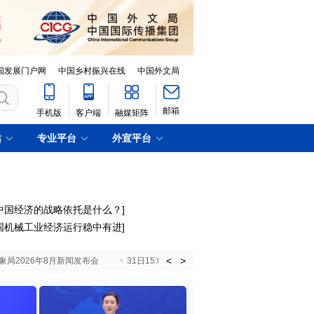
国发展门户网
中国乡村振兴在线
中国外文局
邮箱
手机版
客户端
融媒矩阵
站
专业平台
外宣平台
中国经济的战略依托是什么？
]
国机械工业经济运行稳中有进
]
<
>
国气象局2026年8月新闻发布会
31日15:00 国新办就加快推动“十五五”时期退