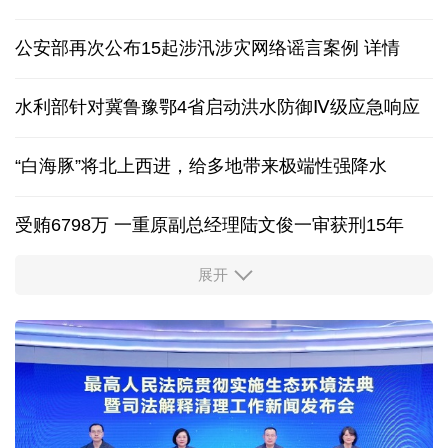
新能源汽车产业链协同发力 产业升级筑牢增长支点
特朗普对外加征关税，为何在国内遭到围攻？
中国网评 | 中国反制体系已成熟，美西方别再误判
公安部再次公布15起涉汛涉灾网络谣言案例
详情
水利部针对冀鲁豫鄂4省启动洪水防御Ⅳ级应急响应
“白海豚”将北上西进，给多地带来极端性强降水
受贿6798万 一重原副总经理陆文俊一审获刑15年
展开
从中国空调热销欧洲，看中国制造惠及全球