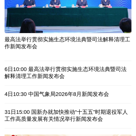
二季度中国清洁能源建设景气指数处于较景气区间
服贸会进入倒计时一个月 180余项创新成果将发布
非必要不乱花 医保个人账户里的钱如何用在刀刃上
"校园贷"换上"新马甲" 警惕暑假期间网络消费陷阱
最高法举行贯彻实施生态环境法典暨司法解释清理工
2026暑期档票房破85亿 已连续30天单日票房破亿
作新闻发布会
美国要"换牌" 伊朗"换将" 美伊博弈变数犹存
6日10:00 最高法举行贯彻实施生态环境法典暨司法
探访泰缅“死亡铁路”，见证日本军国主义侵略罪行
解释清理工作新闻发布会