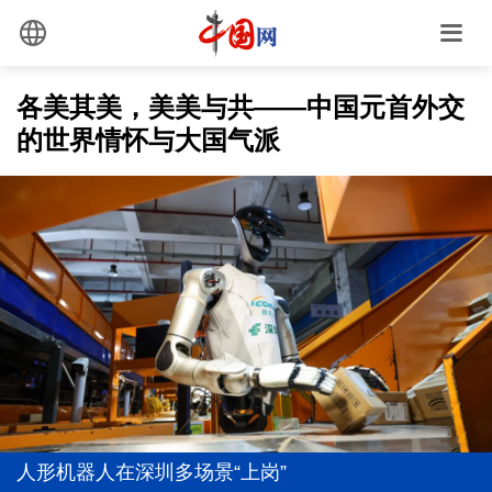
各美其美，美美与共——中国元首外交
的世界情怀与大国气派
真理之光，何以能照亮复兴之路？
1元撬动15.77元！银幕之外，千亿级市场全面爆发