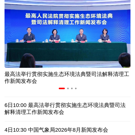
31省份上半年外贸成绩单出炉 见证产业提质跃迁
比一张A4纸还要薄！我国高端钢材迎来密集突破
让药品更好触达患者 多款新药选择网络平台首发
7月份中国仓储指数保持扩张 行业运行韧性较强
最高法举行贯彻实施生态环境法典暨司法解释清理工
金价大反弹！黄金以旧换新业务火热，记者探访
作新闻发布会
中国渔船在海上救起5名塞拉利昂渔民
6日10:00 最高法举行贯彻实施生态环境法典暨司法
泰国发生校园枪击案 致7人死亡 17人伤
凶手疑自杀
解释清理工作新闻发布会
特朗普再签行政令 禁止"生育旅游"收紧"出生公民权"
4日10:30 中国气象局2026年8月新闻发布会