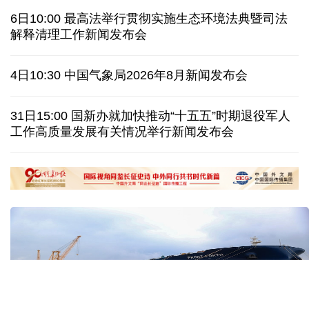
柔性制造，高效匹配差异化需求
上海打通脑机接口技术走向市场的“三道关”
最高法举行贯彻实施生态环境法典暨司法解释清理工
作新闻发布会
活力中国调研行｜江淮大地，科技成果正落地生“金”
上半年规模以上工业中小企业增加值同比增长5.8%
从纪念馆到采油一线，新时代石油人这样传承铁人精
神
创新涌动，坚韧向前——解读前7个月我国外贸成绩
单
6日10:00 最高法举行贯彻实施生态环境法典暨司法
日本执政当局应停止在核问题上玩火
解释清理工作新闻发布会