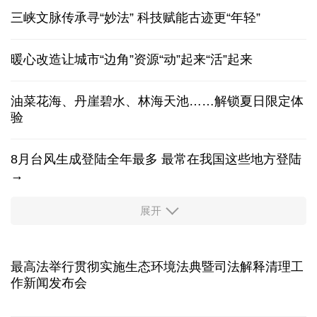
香港宏福苑火灾跨部门调查最终报告
旅行体验越玩越深！"China Travel"持续升温
三峡文脉传承寻“妙法” 科技赋能古迹更“年轻”
暖心改造让城市“边角”资源“动”起来“活”起来
油菜花海、丹崖碧水、林海天池……解锁夏日限定体
验
8月台风生成登陆全年最多 最常在我国这些地方登陆
→
展开