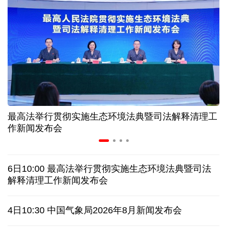
长江十年行 | 重庆“以竹代塑”铺就绿色发展新路
暑期档电影票房持续走高 “电影+”业态激发消费活力
年中经济观察丨以河溪流域为脉 打造乡村振兴示范
片区
最高法举行贯彻实施生态环境法典暨司法解释清理工
作新闻发布会
美媒:多场景低成本应用 中国让AI变得更具实用价值
这样的中国，怎一个“酷”字了得
6日10:00 最高法举行贯彻实施生态环境法典暨司法
解释清理工作新闻发布会
蓝厅观察丨被中方反制的7家美国实体有何来头？
4日10:30 中国气象局2026年8月新闻发布会
视频丨日本民众集会 反对高市政府扩军谋“核”