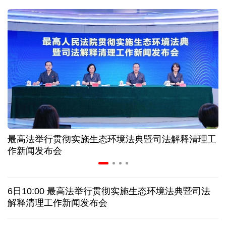
球票撬动全城消费 赛事经济如何将"流量"变"增量"
第五届数贸会将首设Token专区 探索算力贸易新路径
北京：非京籍家庭购房社保个税缴纳年限下调为一年
近346亿元 广东电网交出上半年投资建设亮眼答卷
最高法举行贯彻实施生态环境法典暨司法解释清理工
31省份上半年外贸成绩单出炉 见证产业提质跃迁
作新闻发布会
乌克兰石油公司设施遭遇大规模袭击
6日10:00 最高法举行贯彻实施生态环境法典暨司法
俄黑客称获取北约直接参与袭击俄领土的书面证据
解释清理工作新闻发布会