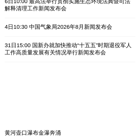
上半年我国黄金消费量511.412吨 同比增长1.23%
AI客服承诺不实、人工客服接入困难 中消协回应
数据有了“身份证” 我国正稳步推进数据产权登记
高市早苗就“无核三原则”的表态含糊其辞
6日10:00 最高法举行贯彻实施生态环境法典暨司法
白宫否认特朗普与赫格塞思因弹药库存短缺发生争执
解释清理工作新闻发布会
美媒称美国增派人手 在古巴加大力度开展情报活动
4日10:30 中国气象局2026年8月新闻发布会
巴西降级与阿根廷关系 阿称驻巴大使将"回国休假"
31日15:00 国新办就加快推动“十五五”时期退役军人
工作高质量发展有关情况举行新闻发布会
德国机场发现一架携爆炸物无人机 非业余人士所为