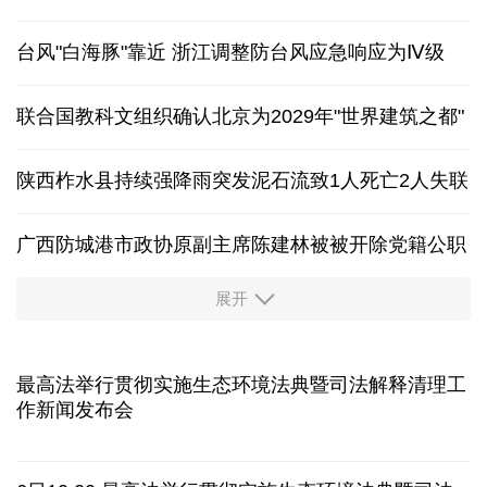
台风"白海豚"靠近 浙江调整防台风应急响应为Ⅳ级
联合国教科文组织确认北京为2029年"世界建筑之都"
陕西柞水县持续强降雨突发泥石流致1人死亡2人失联
广西防城港市政协原副主席陈建林被被开除党籍公职
展开
中国多地出台带薪休假新政 释放消费潜力
入境游火热 前7月北京离境退税各项数据均创新高
最高法举行贯彻实施生态环境法典暨司法解释清理工
作新闻发布会
我国自阿根廷进口的牛肉已达到规定数量的50%