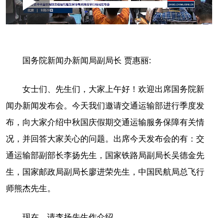
Loaded
:
Play
0:00
/
--:--
Play
Picture-
Mute
Fullscr
in-
Picture
0.06%
Video
国务院新闻办新闻局副局长 贾惠丽:
女士们、先生们，大家上午好！欢迎出席国务院新
闻办新闻发布会。今天我们邀请交通运输部进行季度发
布，向大家介绍中秋国庆假期交通运输服务保障有关情
况，并回答大家关心的问题。出席今天发布会的有：交
通运输部副部长李扬先生，国家铁路局副局长吴德金先
生，国家邮政局副局长廖进荣先生，中国民航局总飞行
师熊杰先生。
现在，请李扬先生作介绍。