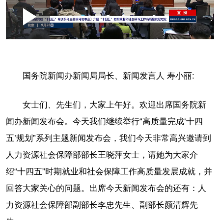
Loaded
:
Play
0:00
/
--:--
Play
Picture-
Mute
Fullscr
in-
Picture
0.06%
Video
国务院新闻办新闻局局长、新闻发言人 寿小丽:
女士们、先生们，大家上午好。欢迎出席国务院新
闻办新闻发布会。今天我们继续举行“高质量完成‘十四
五’规划”系列主题新闻发布会，我们今天非常高兴邀请到
人力资源社会保障部部长王晓萍女士，请她为大家介
绍“十四五”时期就业和社会保障工作高质量发展成就，并
回答大家关心的问题。出席今天新闻发布会的还有：人
力资源社会保障部副部长李忠先生、副部长颜清辉先