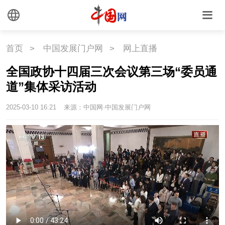
外媒观察
中国关键词
文化
首页
>
中国发展门户网
>
网上直播
全国政协十四届三次会议第三场“委员通
文化
文创
艺术
道”集体采访活动
时尚
旅游
铁路
2025-03-10 16:21
来源：中国网·中国发展门户网
悦读
民藏
中医
中国瓷
国情
国情
助残
一带一路