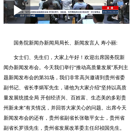
Loaded
:
Play
0:00
/
--:--
Play
Picture-
Mute
Fullscr
in-
Picture
0.06%
Video
国务院新闻办新闻局局长、新闻发言人 寿小丽:
女士们、先生们，大家上午好！欢迎出席国务院新
闻办新闻发布会。今天我们举行“推动高质量发展”系列主
题新闻发布会的第31场，我们非常高兴邀请到贵州省委
副书记、省长李炳军先生，请他为大家介绍“坚持以高质
量发展统揽全局 开创经济兴、百姓富、生态美的多彩贵
州新未来”有关情况，并回答大家关心的问题。出席今天
新闻发布会的还有，贵州省副省长张敬平女士，贵州省
副省长罗强先生，贵州省发展改革委主任邱祯国先生。