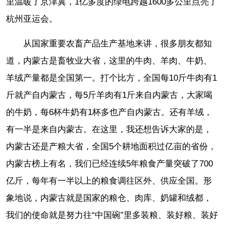
里温暖了京津冀，1亿多度的绿电跨越1600多公里点亮了
杭州亚运会。
从国家重要农畜产品生产基地来讲，很多朋友都知
道，内蒙古是畜牧业大省，这里的牛肉、羊肉、牛奶、
羊绒产量都是全国第一。打个比方，全国每10斤牛肉有1
斤就产自内蒙古，每5斤羊肉有1斤来自内蒙古，大家喝
的牛奶，每6杯牛奶有1杯多也产自内蒙古。还有羊绒，
有一半是来自内蒙古。在这里，我还想告诉大家的是，
内蒙古还是产粮大省，全国5个耕地面积过亿亩的省份，
内蒙古榜上有名，我们已经连续5年粮食产量突破了700
亿斤，每年有一半以上的粮食调往区外、供应全国。形
象地说，内蒙古就是国家的粮仓、肉库、奶罐和绒都，
我们的使命就是努力往“中国碗”里多装粮、装好粮、装好