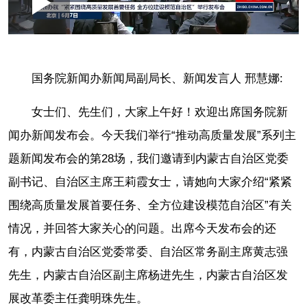
Loaded
:
Play
0:00
/
--:--
Play
Picture-
Mute
Fullscr
in-
Picture
0.06%
Video
国务院新闻办新闻局副局长、新闻发言人 邢慧娜:
女士们、先生们，大家上午好！欢迎出席国务院新
闻办新闻发布会。今天我们举行“推动高质量发展”系列主
题新闻发布会的第28场，我们邀请到内蒙古自治区党委
副书记、自治区主席王莉霞女士，请她向大家介绍“紧紧
围绕高质量发展首要任务、全方位建设模范自治区”有关
情况，并回答大家关心的问题。出席今天发布会的还
有，内蒙古自治区党委常委、自治区常务副主席黄志强
先生，内蒙古自治区副主席杨进先生，内蒙古自治区发
展改革委主任龚明珠先生。