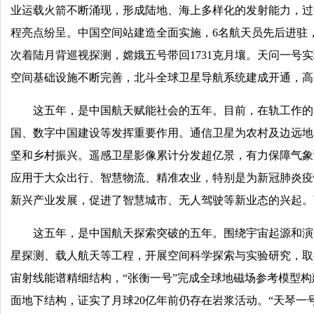
业运载火箭不断涌现，形成陆地、海上多样化的发射能力，过去
程亮点纷呈。中国空间站建造全面实施，6名航天员先后进驻
次着陆月背巡视探测，嫦娥五号带回1731克月壤。天问一
空间基础设施不断完善，北斗全球卫星导航系统建成开通，高
这五年，是中国航天赋能社会的五年。目前，在轨工作的
国、数字中国建设等发挥重要作用。通信卫星为农村及边远地
坚和乡村振兴。遥感卫星影像累计分发超亿景，有力保障气象
应用于大众出行、智慧物流、精准农业，特别是为新冠肺炎疫
新兴产业发展，促进了智慧城市、无人驾驶等新业态的兴起。
这五年，是中国航天探索突破的五年。围绕宇宙起源和演
星探测、载人航天等工程，开展空间科学探索与实验研究，取得
宙射线能谱精细结构，“张衡一号”完成全球地磁场参考模型
面地下结构，证实了月球20亿年前仍存在岩浆活动。“天琴一号