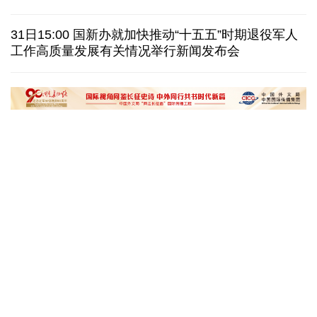
也门胡塞武装称袭击政府军集结地 造成数百人伤亡
31日15:00 国新办就加快推动“十五五”时期退役军人
工作高质量发展有关情况举行新闻发布会
八国外长发表联合声明谴责以色列持续侵犯加沙地带
白宫否认特朗普与赫格塞思因弹药库存短缺发生争执
黄河壶口瀑布金瀑奔涌
在雄安，看见“城市
读懂中国