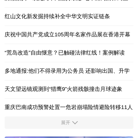
红山文化新发掘持续补全中华文明实证链条
庆祝中国共产党成立105周年名家作品展在香港开幕
“荒岛改造”自由惬意？已触碰法律红线！案例解读
多地通报:他们不得录用为公务员 还影响出国、升学
天文望远镜观测到“猎鹰9”火箭残骸撞击月球迹象
重庆巴南成功预警处置一危岩崩塌险情避险转移11人
展开
“新”意盎然，外资机构持续看好中国经济