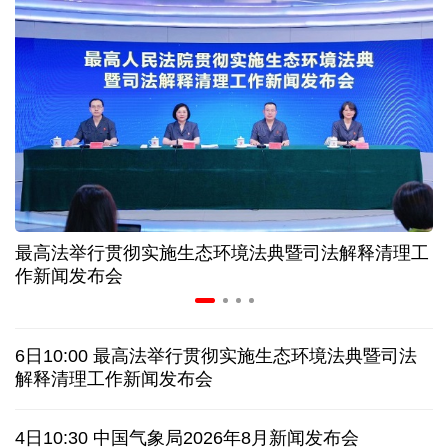
中证协召开国际业务委员会主任委员（扩大）会议
我国首个银行业数据出境负面清单备案案例落地北京
科创转型到全球布局 上海出台规划让民企敢闯敢投
合肥"人工智能+"多场景落地 千行百业装上智慧引擎
最高法举行贯彻实施生态环境法典暨司法解释清理工
宇树科技战略配售名单公布:DeepSeek、腾讯等在列
作新闻发布会
美媒称美国中情局秘密设立古巴工作组
6日10:00 最高法举行贯彻实施生态环境法典暨司法
俄外交部说日本加速"再军事化"扰乱地区及全球安全
解释清理工作新闻发布会
被曝酒驾、盗窃、猥亵等 日本自卫队多人遭受处分
4日10:30 中国气象局2026年8月新闻发布会