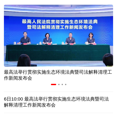
球票撬动全城消费 赛事经济如何将"流量"变"增量"
第五届数贸会将首设Token专区 探索算力贸易新路径
北京：非京籍家庭购房社保个税缴纳年限下调为一年
近346亿元 广东电网交出上半年投资建设亮眼答卷
最高法举行贯彻实施生态环境法典暨司法解释清理工
31省份上半年外贸成绩单出炉 见证产业提质跃迁
作新闻发布会
乌克兰石油公司设施遭遇大规模袭击
6日10:00 最高法举行贯彻实施生态环境法典暨司法
俄黑客称获取北约直接参与袭击俄领土的书面证据
解释清理工作新闻发布会