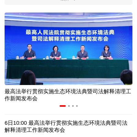
柔性制造，高效匹配差异化需求
上海打通脑机接口技术走向市场的“三道关”
活力中国调研行｜江淮大地，科技成果正落地生“金”
上半年规模以上工业中小企业增加值同比增长5.8%
从纪念馆到采油一线，新时代石油人这样传承铁人精
神
最高法举行贯彻实施生态环境法典暨司法解释清理工
作新闻发布会
创新涌动，坚韧向前——解读前7个月我国外贸成绩
单
6日10:00 最高法举行贯彻实施生态环境法典暨司法
日本执政当局应停止在核问题上玩火
解释清理工作新闻发布会