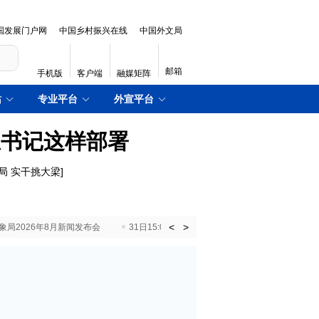
国发展门户网
中国乡村振兴在线
中国外文局
邮箱
手机版
客户端
融媒矩阵
站
专业平台
外宣平台
总书记这样部署
局 实干挑大梁
]
<
>
国气象局2026年8月新闻发布会
31日15:00 国新办就加快推动“十五五”时期退