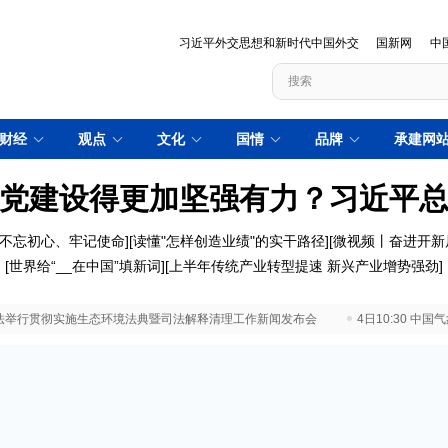
习近平外交思想和新时代中国外交
国新网
中
财经
观点
文化
国情
品牌
承建网
党建设得更加坚强有力？习近平
不忘初心、牢记使命
][
读懂"怎样创造业绩"的实干路径
][
微视频丨奋进开新
[
世界给“__在中国”填新词
][
上半年传统产业转型提速 新兴产业增势强劲
]
 最高法举行贯彻实施生态环境法典暨司法解释清理工作新闻发布会
4日10:30 中