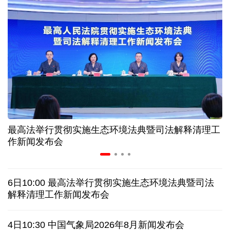
美媒:多场景低成本应用 中国让AI变得更具实用价值
上半年机械工业规上企业实现营业收入同比增长
6.5%
“零关税”实施100天 见证中非合作新气象
高温下用电负荷创新高 解码今夏的清凉底气
最高法举行贯彻实施生态环境法典暨司法解释清理工
作新闻发布会
活力中国调研行丨弯道超车 如何“皖”美提速
老挝国会主席赛宋蓬逝世
6日10:00 最高法举行贯彻实施生态环境法典暨司法
解释清理工作新闻发布会
伊朗：与阿曼“接近”达成协议但并不意味重开海峡
4日10:30 中国气象局2026年8月新闻发布会