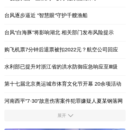
台风逐步逼近 "智慧眼"守护千艘渔船
台风“白海豚”将影响湖北 相关部门发布风险提示
购飞机票7分钟后退票被扣2022元？航空公司回应
水利部已提升对浙江省的洪水防御应急响应至Ⅲ级
第十七届北京奥运城市体育文化节开幕 20余项活动
河南西平"7·30"故意伤害案件犯罪嫌疑人夏某钢落网
展开
服务实体经济 财政金融打出“组合拳”