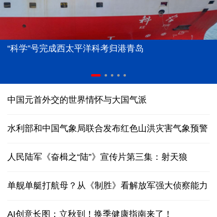
“科学”号完成西太平洋科考归港青岛
中国元首外交的世界情怀与大国气派
水利部和中国气象局联合发布红色山洪灾害气象预警
人民陆军《奋楫之“陆”》宣传片第三集：射天狼
单舰单艇打航母？从《制胜》看解放军强大侦察能力
AI创意长图：立秋到！换季健康指南来了！