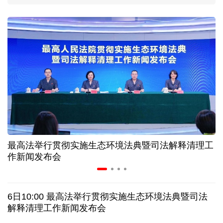
上海打通脑机接口技术走向市场的“三道关”
活力中国调研行｜江淮大地，科技成果正落地生“金”
上半年规模以上工业中小企业增加值同比增长5.8%
从纪念馆到采油一线，新时代石油人这样传承铁人精
神
最高法举行贯彻实施生态环境法典暨司法解释清理工
作新闻发布会
创新涌动，坚韧向前——解读前7个月我国外贸成绩
单
6日10:00 最高法举行贯彻实施生态环境法典暨司法
日本执政当局应停止在核问题上玩火
解释清理工作新闻发布会