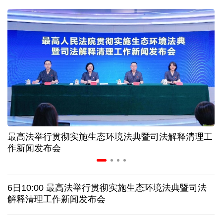
31省份上半年外贸成绩单出炉 见证产业提质跃迁
比一张A4纸还要薄！我国高端钢材迎来密集突破
让药品更好触达患者 多款新药选择网络平台首发
7月份中国仓储指数保持扩张 行业运行韧性较强
最高法举行贯彻实施生态环境法典暨司法解释清理工
金价大反弹！黄金以旧换新业务火热，记者探访
作新闻发布会
日本新版《防卫白皮书》，满篇野心和谎言
6日10:00 最高法举行贯彻实施生态环境法典暨司法
特朗普再签行政令 禁止“生育旅游”收紧“出生公民权”
解释清理工作新闻发布会