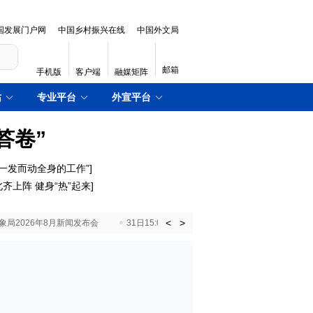
国发展门户网
中国乡村振兴在线
中国外文局
邮箱
手机版
客户端
融媒矩阵
站
专业平台
外宣平台
答卷”
一发而动全身的工作”]
齐上阵 健身“热”起来]
<
>
国气象局2026年8月新闻发布会
31日15:00 国新办就加快推动“十五五”时期退