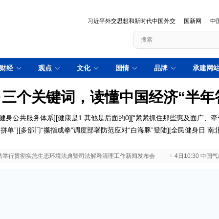
习近平外交思想和新时代中国外交
国新网
中
财经
观点
文化
国情
品牌
承建网
·三个关键词，读懂中国经济“半年
健身公共服务体系]
[健康是1 其他是后面的0]
[“紧紧抓住那些惠及面广、牵
拼单”]
[多部门“攥指成拳”调度部署防范应对“白海豚”登陆]
[全民健身日 南北
 最高法举行贯彻实施生态环境法典暨司法解释清理工作新闻发布会
4日10:30 中