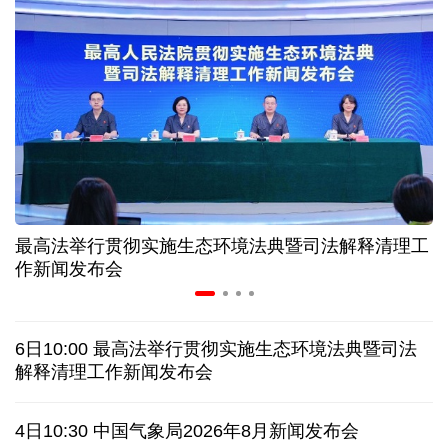
31省份上半年外贸成绩单出炉 见证产业提质跃迁
比一张A4纸还要薄！我国高端钢材迎来密集突破
让药品更好触达患者 多款新药选择网络平台首发
7月份中国仓储指数保持扩张 行业运行韧性较强
最高法举行贯彻实施生态环境法典暨司法解释清理工
金价大反弹！黄金以旧换新业务火热，记者探访
作新闻发布会
中国渔船在海上救起5名塞拉利昂渔民
6日10:00 最高法举行贯彻实施生态环境法典暨司法
泰国发生校园枪击案 致7人死亡 17人伤
凶手疑自杀
解释清理工作新闻发布会
特朗普再签行政令 禁止"生育旅游"收紧"出生公民权"
4日10:30 中国气象局2026年8月新闻发布会