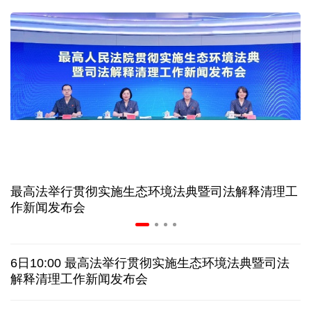
球票撬动全城消费 赛事经济如何将"流量"变"增量"
第五届数贸会将首设Token专区 探索算力贸易新路径
北京：非京籍家庭购房社保个税缴纳年限下调为一年
近346亿元 广东电网交出上半年投资建设亮眼答卷
最高法举行贯彻实施生态环境法典暨司法解释清理工
31省份上半年外贸成绩单出炉 见证产业提质跃迁
作新闻发布会
乌克兰石油公司设施遭遇大规模袭击
6日10:00 最高法举行贯彻实施生态环境法典暨司法
俄黑客称获取北约直接参与袭击俄领土的书面证据
解释清理工作新闻发布会