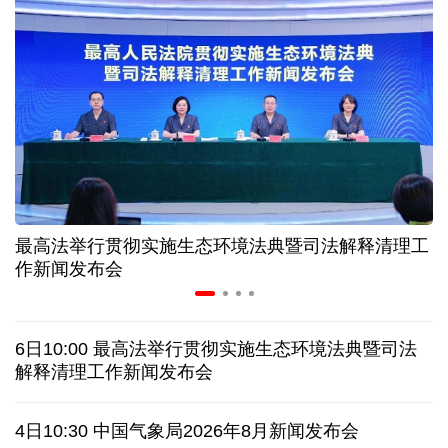
近346亿元 广东电网交出上半年投资建设亮眼答卷
31省份上半年外贸成绩单出炉 见证产业提质跃迁
比一张A4纸还要薄！我国高端钢材迎来密集突破
让药品更好触达患者 多款新药选择网络平台首发
最高法举行贯彻实施生态环境法典暨司法解释清理工
7月份中国仓储指数保持扩张 行业运行韧性较强
作新闻发布会
日本"再军事化"妄动是地区和平稳定真正威胁
6日10:00 最高法举行贯彻实施生态环境法典暨司法
乌总统呼吁向乌提供更多导弹 特朗普：我们也想要
解释清理工作新闻发布会
日本广岛废墟旁响起抗议声：勿忘历史、拒绝拥核
4日10:30 中国气象局2026年8月新闻发布会