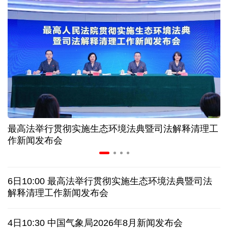
“零关税”实施100天 见证中非合作新气象
高温下用电负荷创新高 解码今夏的清凉底气
活力中国调研行丨弯道超车 如何“皖”美提速
年中经济观察 服务实体经济 财政金融打出"组合拳"
最高法举行贯彻实施生态环境法典暨司法解释清理工
7月份中国仓储指数保持扩张 行业运行韧性较强
作新闻发布会
日本执政当局应停止在核问题上玩火
6日10:00 最高法举行贯彻实施生态环境法典暨司法
俄黑客称获取北约直接参与袭击俄领土证据
解释清理工作新闻发布会
全球媒体聚焦︱外媒：美国劳动力市场正在走弱
4日10:30 中国气象局2026年8月新闻发布会