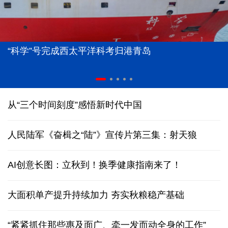
“科学”号完成西太平洋科考归港青岛
从“三个时间刻度”感悟新时代中国
人民陆军《奋楫之“陆”》宣传片第三集：射天狼
AI创意长图：立秋到！换季健康指南来了！
大面积单产提升持续加力 夯实秋粮稳产基础
“紧紧抓住那些惠及面广、牵一发而动全身的工作”