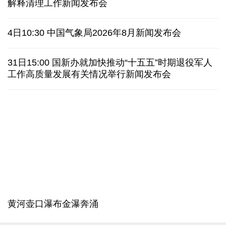
AI客服承诺不实、人工客服接入困难 中消协回应
最高法举行贯彻实施生态环境法典暨司法解释清理工
数据有了“身份证” 我国正稳步推进数据产权登记
作新闻发布会
高市早苗就“无核三原则”的表态含糊其辞
6日10:00 最高法举行贯彻实施生态环境法典暨司法
白宫否认特朗普与赫格塞思因弹药库存短缺发生争执
解释清理工作新闻发布会
美媒称美国增派人手 在古巴加大力度开展情报活动
4日10:30 中国气象局2026年8月新闻发布会
巴西降级与阿根廷关系 阿称驻巴大使将"回国休假"
31日15:00 国新办就加快推动“十五五”时期退役军人
工作高质量发展有关情况举行新闻发布会
德国机场发现一架携爆炸物无人机 非业余人士所为