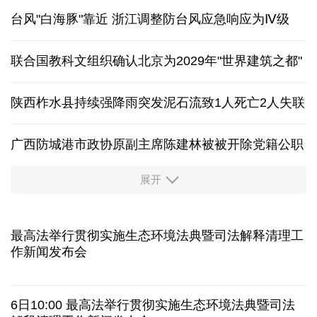
台风"白海豚"靠近 浙江调整防台风应急响应为Ⅳ级
联合国教科文组织确认北京为2029年"世界建筑之都"
陕西柞水县持续强降雨突发泥石流致1人死亡2人失联
广西防城港市政协原副主席陈建林被被开除党籍公职
展开
中国多地出台带薪休假新政 释放消费潜力
入境游火热 前7月北京离境退税各项数据均创新高
我国自阿根廷进口的牛肉已达到规定数量的50%
上半年我国黄金消费量511.412吨 同比增长1.23%