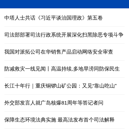
中塔人士共话《习近平谈治国理政》第五卷
司法部部署司法行政系统开展深化扫黑除恶专项斗争
我国对派拓公司在华销售产品启动网络安全审查
防减救灾一线见闻丨高温持续,多地旱涝同防保民生
长江十年行｜重庆铜锣山矿公园：又见“靠山吃山”
外交部发言人就广岛核爆81周年等答记者问
保障生态环境法典实施 最高法发布首个司法解释