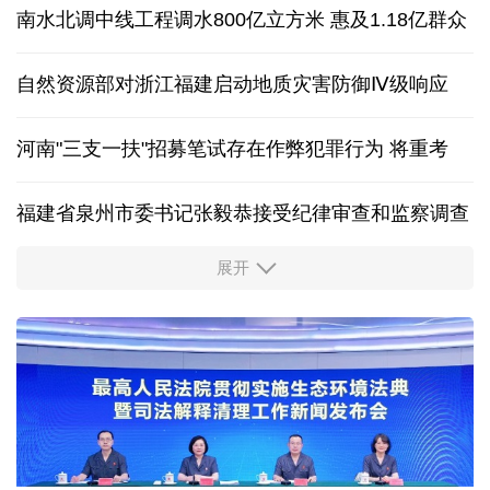
国防部：中国军队坚决反制任何闹海挑衅图谋
网安监督检查新规明确检查内容等 10月1日起施行
南水北调中线工程调水800亿立方米 惠及1.18亿群众
自然资源部对浙江福建启动地质灾害防御Ⅳ级响应
河南"三支一扶"招募笔试存在作弊犯罪行为
将重考
福建省泉州市委书记张毅恭接受纪律审查和监察调查
展开
东航：国内客票提前14天免费退改