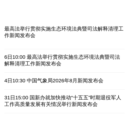
近346亿元 广东电网交出上半年投资建设亮眼答卷
31省份上半年外贸成绩单出炉 见证产业提质跃迁
比一张A4纸还要薄！我国高端钢材迎来密集突破
让药品更好触达患者 多款新药选择网络平台首发
最高法举行贯彻实施生态环境法典暨司法解释清理工
7月份中国仓储指数保持扩张 行业运行韧性较强
作新闻发布会
日本"再军事化"妄动是地区和平稳定真正威胁
6日10:00 最高法举行贯彻实施生态环境法典暨司法
乌总统呼吁向乌提供更多导弹 特朗普：我们也想要
解释清理工作新闻发布会
日本广岛废墟旁响起抗议声：勿忘历史、拒绝拥核
4日10:30 中国气象局2026年8月新闻发布会