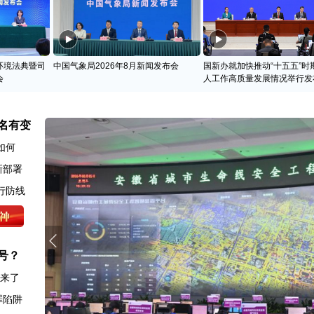
环境法典暨司
中国气象局2026年8月新闻发布会
国新办就加快推动“十五五”时
会
人工作高质量发展情况举行发
名有变
如何
新部署
行防线
号？
图来了
罪陷阱