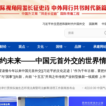
习近平外交思想和新时代中国外交
国新网
中
财经
观点
文化
国情
品牌
承建网
约未来——中国元首外交的世界
度读懂今年以来中国元首外交
][
习近平的文化足迹丨“作为千年古都，要把
”与“国事”
][
向新，向前
“十五五”开局之年传统产业转型焕新一线观察
上半
 最高法举行贯彻实施生态环境法典暨司法解释清理工作新闻发布会
4日10:30 中