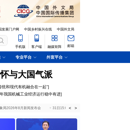
国发展门户网
中国乡村振兴在线
中国外文局
邮箱
手机版
客户端
融媒矩阵
站
专业平台
外宣平台
情怀与大国气派
传统和现代有机融合在一起”
]
年我国机械工业经济运行稳中有进
]
<
>
国气象局2026年8月新闻发布会
31日15:00 国新办就加快推动“十五五”时期退